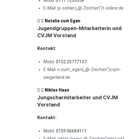
Mobil:
0171 7233358
E-Mail: js-sohler(„@-Zeichen“)t-online.de
Natalie zum Egen
Jugendgruppen-Mitarbeiterin und
CVJM Vorstand
Kontakt:
Mobil:
0152 25777137
E-Mail: n.zum_egen(„@-Zeichen“)cvjm-
siegerland.de
Niklas Haas
Jungscharmitarbeiter und CVJM
Vorstand
Kontakt:
Mobil:
0159 06684111
E-Mail: niklas-haas(„@-Zeichen“)gmx.net