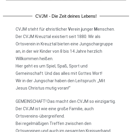
Weihnachtsbaumsam
CVJM - Die Zeit deines Lebens!
mlung 2026
CVJM steht für
c
hristlicher
V
erein
j
unger
M
enschen.
Der CVJM Kreuztal existiert seit 1880. Wir als
Am 10. Januar hat der CVJM Kreuztal
die Kreuztaler Weihnachtsbäume
Ortsverein in Kreuztal bieten eine Jungschargruppe
eingesammelt.
an, in der wir Kinder von 8 bis 14 Jahre herzlich
Willkommen heißen.
Zum Rückblick
Hier geht es um Spiel, Spaß, Sport und
Gemeinschaft. Und das alles mit Gottes Wort!
Wir in der Jungschar haben den Leitspruch: „Mit
Jesus Christus mutig voran!“
GEMEINSCHAFT! Das macht den CVJM so einzigartig.
Der CVJM ist wie eine große Familie, auch
Ortsvereins-übergreifend.
Bei regelmäßigen Treffen zwischen den
Ortsvereinen und auch im gesamten Kreisverband