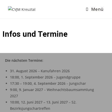
Menü
Infos und Termine
Die nächsten Termine:
31. August 2026
–
Kanufahren 2026
18:00,
1. September 2026
–
Jugendgruppe
17:30
–
19:00
,
4. September 2026
–
Jungschar
9:00,
9. Januar 2027
–
Weihnachtsbaumsammlung
2027
10:00,
12. Juni 2027
–
13. Juni 2027
–
52.
Bezirksjungschartreffen