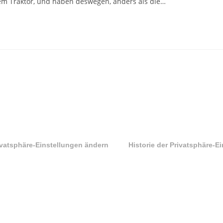
inem Traktor, und haben deswegen, anders als die…
ivatsphäre-Einstellungen ändern
Historie der Privatsphäre-E